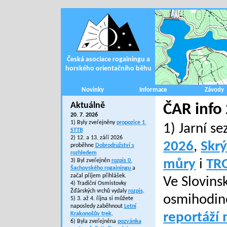
Česká asociace rogainingu a
horského orientačního běhu
Novinky
Informace
Závody
Aktuálně
ČAR info
20. 7. 2026
1) Byly zveřejněny
propozice 1.
1) Jarní s
STTB
2) 12. a 13. září 2026
2026
,
Skr
proběhne
Dobrodružství s
rozhledem
můry
i
TR
3) Byl zveřejněn
rozpis 0.
Šachovského rogainingu
a
začal příjem přihlášek.
Ve Slovins
4) Tradiční Osmistovky
Žďárských vrchů vydaly
rozpis
.
osmihodino
5) 3. až 4. října si můžete
naposledy zaběhnout
Letní
reportáží
Krakonošův trek
.
6) Byla zveřejněna
pozvánka