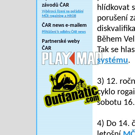
závodů ČAR
hlídkovat 
Výběrová řízení na pořádání
porušení z
MČR rogaining a HROB
ČAR news e-mailem
diskvalifika
Přihlášení k odběru ČAR news
Během Veli
Partnerské weby
ČAR
Tak se hla
systému
.
3) 12. roč
cyklo roga
sobotu 16.
4) Do 14. 
letošní
MČ