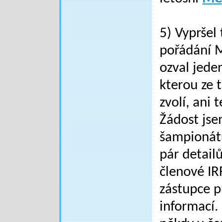
5) Vypršel
pořádání M
ozval jeden
kterou ze 
zvolí, ani
Žádost jse
šampionátů
pár detail
členové IR
zástupce p
informací.