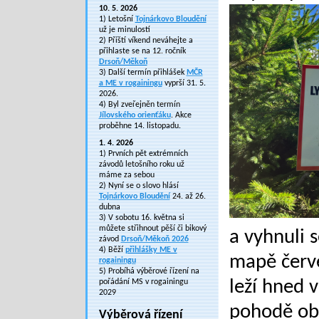
10. 5. 2026
1) Letošní
Tojnárkovo Bloudění
už je minulostí
2) Příští víkend neváhejte a
přihlaste se na 12. ročník
Drsoň/Měkoň
3) Další termín přihlášek
MČR
a ME v rogainingu
vyprší 31. 5.
2026.
4) Byl zveřejněn termín
Jílovského orienťáku
. Akce
proběhne 14. listopadu.
1. 4. 2026
1) Prvních pět extrémních
závodů letošního roku už
máme za sebou
2) Nyní se o slovo hlásí
Tojnárkovo Bloudění
24. až 26.
dubna
3) V sobotu 16. května si
můžete střihnout pěší či bikový
a vyhnuli 
závod
Drsoň/Měkoň 2026
4) Běží
přihlášky ME v
mapě červe
rogainingu
5) Probíhá výběrové řízení na
leží hned v
pořádání MS v rogainingu
2029
pohodě ob
Výběrová řízení