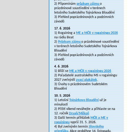
2) Připomínám
průzkum zájmu
o
prázdninové soustředění v terénech
letošního Sudetského Tojnárkova Bloudění
3) Přehled poprázdninových a podzimních
závodů
17. 6. 2026
1) Rogaining a
ME a MČR v rogainingu 2026
na rádiu Beat
2)
Průzkum zájmu
o prázdninové soustředění
v terénech letošního Sudetského Tojnárkova
Bloudění
3) Přehled poprázdninových a podzimních
závodů
4. 6. 2026
1) Blíží se
ME a MČR v rogainingu 2026
2) Pořadatelé australského MS v rogainingu
2027 zveřejnili
zvací plakátek
.
3) Úvahy o prázdninovém Sudetském
Bloudění
10. 5. 2026
1) Letošní
Tojnárkovo Bloudění
už je
minulostí
2) Příští víkend neváhejte a přihlaste se na
12. ročník
Drsoň/Měkoň
3) Další termín přihlášek
MČR a ME v
rogainingu
vyprší 31. 5. 2026.
4) Byl zveřejněn termín
Jílovského
orienťáku
. Akce proběhne 14. listopadu.